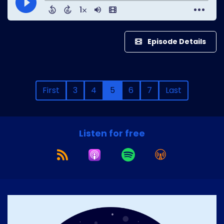
Episode Details
First
3
4
5
6
7
Last
Listen for free